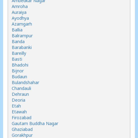
Ambedkar Nagar
Amroha
Auraiya
Ayodhya
Azamgarh
Ballia
Balrampur
Banda
Barabanki
Bareilly
Basti
Bhadohi
Bijnor
Budaun
Bulandshahar
Chandauli
Dehraun
Deoria
Etah
Etawah
Firozabad
Gautam Buddha Nagar
Ghaziabad
Gorakhpur