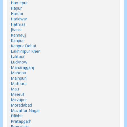
Hamirpur
Hapur
Hardoi
Haridwar
Hathras
Jhansi
Kannauj
Kanpur
Kanpur Dehat
Lakhimpur Kheri
Lalitpur
Lucknow
Maharajganj
Mahoba
Mainpuri
Mathura
Mau
Meerut
Mirzapur
Moradabad
Muzaffar Nagar
Pilibhit
Pratapgarh
Prayagraj