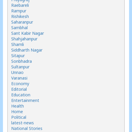
Raebareli
Rampur
Rishikesh
Saharanpur
Sambhal
Sant Kabir Nagar
Shahjahanpur
Shamli
Siddharth Nagar
Sitapur
Sonbhadra
Sultanpur
Unnao
Varanasi
Economy
Editorial
Education
Entertainment
Health
Home
Political
latest-news
National Stories