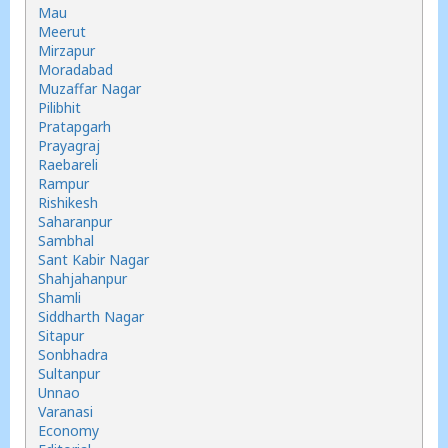
Mau
Meerut
Mirzapur
Moradabad
Muzaffar Nagar
Pilibhit
Pratapgarh
Prayagraj
Raebareli
Rampur
Rishikesh
Saharanpur
Sambhal
Sant Kabir Nagar
Shahjahanpur
Shamli
Siddharth Nagar
Sitapur
Sonbhadra
Sultanpur
Unnao
Varanasi
Economy