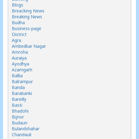
Blogs
Breacking News
Breaking News
Budha
Business-page
District
Agra
Ambedkar Nagar
Amroha
Auraiya
Ayodhya
Azamgarh
Ballia
Balrampur
Banda
Barabanki
Bareilly
Basti
Bhadohi
Bijnor
Budaun
Bulandshahar
Chandauli