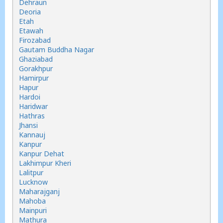
Dehraun
Deoria
Etah
Etawah
Firozabad
Gautam Buddha Nagar
Ghaziabad
Gorakhpur
Hamirpur
Hapur
Hardoi
Haridwar
Hathras
Jhansi
Kannauj
Kanpur
Kanpur Dehat
Lakhimpur Kheri
Lalitpur
Lucknow
Maharajganj
Mahoba
Mainpuri
Mathura