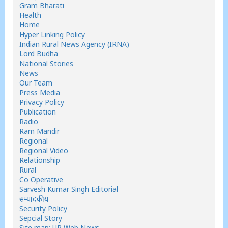
Gram Bharati
Health
Home
Hyper Linking Policy
Indian Rural News Agency (IRNA)
Lord Budha
National Stories
News
Our Team
Press Media
Privacy Policy
Publication
Radio
Ram Mandir
Regional
Regional Video
Relationship
Rural
Co Operative
Sarvesh Kumar Singh Editorial
सम्पादकीय
Security Policy
Sepcial Story
Site map: UP Web News