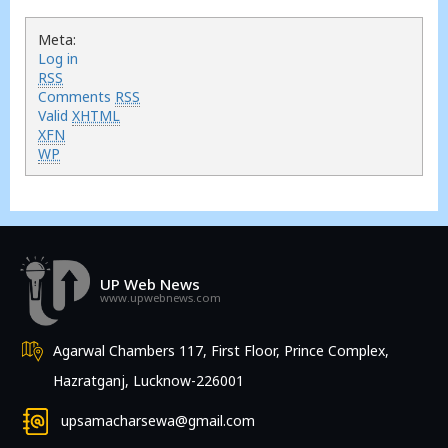
Meta:
Log in
RSS
Comments
RSS
Valid
XHTML
XFN
WP
UP Web News
www.upwebnews.com
Agarwal Chambers 117, First Floor, Prince Complex,
Hazratganj, Lucknow-226001
upsamacharsewa@gmail.com