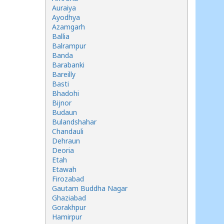
Auraiya
Ayodhya
Azamgarh
Ballia
Balrampur
Banda
Barabanki
Bareilly
Basti
Bhadohi
Bijnor
Budaun
Bulandshahar
Chandauli
Dehraun
Deoria
Etah
Etawah
Firozabad
Gautam Buddha Nagar
Ghaziabad
Gorakhpur
Hamirpur