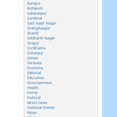
Rampur
Rishikesh
Saharanpur
Sambhal
Sant Kabir Nagar
Shahjahanpur
Shamli
Siddharth Nagar
Sitapur
Sonbhadra
Sultanpur
Unnao
Varanasi
Economy
Editorial
Education
Entertainment
Health
Home
Political
latest-news
National Stories
News