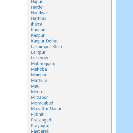
Hapur
Hardoi
Haridwar
Hathras
Jhansi
Kannauj
Kanpur
Kanpur Dehat
Lakhimpur Kheri
Lalitpur
Lucknow
Maharajganj
Mahoba
Mainpuri
Mathura
Mau
Meerut
Mirzapur
Moradabad
Muzaffar Nagar
Pilibhit
Pratapgarh
Prayagraj
Raebareli