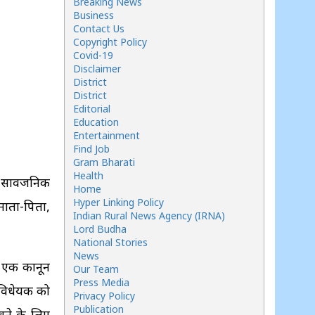
Breaking News
Business
Contact Us
Copyright Policy
Covid-19
Disclaimer
District
District
Editorial
Education
Entertainment
Find Job
Gram Bharati
Health
 सार्वजनिक
Home
Hyper Linking Policy
माता-पिता,
Indian Rural News Agency (IRNA)
Lord Budha
National Stories
News
ंस एक कानून
Our Team
Press Media
े विधेयक को
Privacy Policy
Publication
रखने के लिए