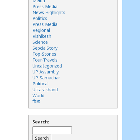
Meida
Press Media
News Highlights
Politics
Press Media
Regional
Rishikesh
Science
SepcialStory
Top-Stories
Tour-Travels
Uncategorized
UP Assambly
UP-Samachar
Political
Uttarakhand
World
विश्व
Search: