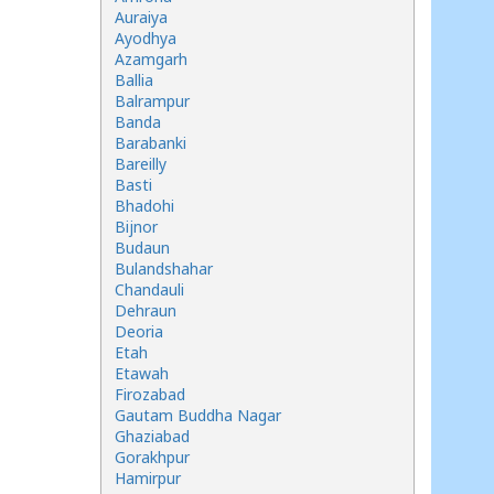
Auraiya
Ayodhya
Azamgarh
Ballia
Balrampur
Banda
Barabanki
Bareilly
Basti
Bhadohi
Bijnor
Budaun
Bulandshahar
Chandauli
Dehraun
Deoria
Etah
Etawah
Firozabad
Gautam Buddha Nagar
Ghaziabad
Gorakhpur
Hamirpur