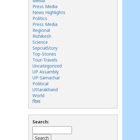
Meida
Press Media
News Highlights
Politics
Press Media
Regional
Rishikesh
Science
SepcialStory
Top-Stories
Tour-Travels
Uncategorized
UP Assambly
UP-Samachar
Political
Uttarakhand
World
विश्व
Search: