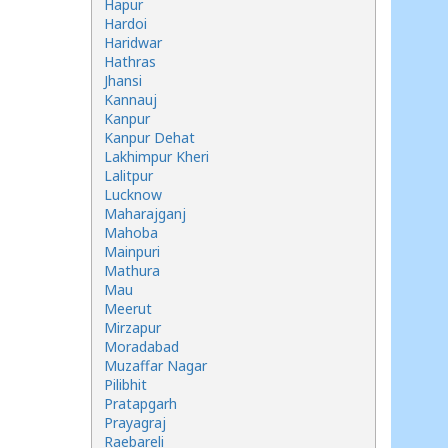
Hapur
Hardoi
Haridwar
Hathras
Jhansi
Kannauj
Kanpur
Kanpur Dehat
Lakhimpur Kheri
Lalitpur
Lucknow
Maharajganj
Mahoba
Mainpuri
Mathura
Mau
Meerut
Mirzapur
Moradabad
Muzaffar Nagar
Pilibhit
Pratapgarh
Prayagraj
Raebareli