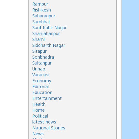
Rampur
Rishikesh
Saharanpur
Sambhal
Sant Kabir Nagar
Shahjahanpur
Shamli
Siddharth Nagar
Sitapur
Sonbhadra
Sultanpur
Unnao
Varanasi
Economy
Editorial
Education
Entertainment
Health
Home
Political
latest-news
National Stories
News