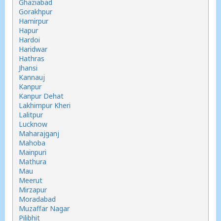
Ghaziabad
Gorakhpur
Hamirpur
Hapur
Hardoi
Haridwar
Hathras
Jhansi
Kannauj
Kanpur
Kanpur Dehat
Lakhimpur Kheri
Lalitpur
Lucknow
Maharajganj
Mahoba
Mainpuri
Mathura
Mau
Meerut
Mirzapur
Moradabad
Muzaffar Nagar
Pilibhit