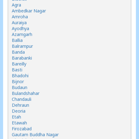
Agra
Ambedkar Nagar
Amroha
Auraiya
Ayodhya
Azamgarh
Ballia
Balrampur
Banda
Barabanki
Bareilly
Basti
Bhadohi
Bijnor
Budaun
Bulandshahar
Chandauli
Dehraun
Deoria
Etah
Etawah
Firozabad
Gautam Buddha Nagar