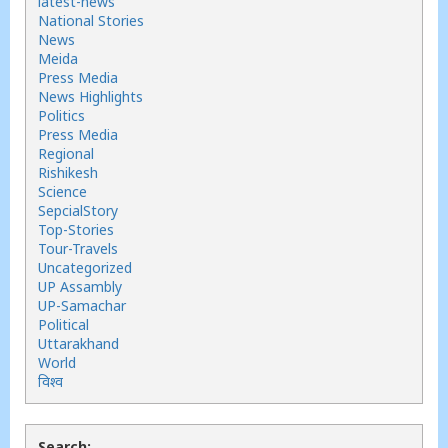
latest-news
National Stories
News
Meida
Press Media
News Highlights
Politics
Press Media
Regional
Rishikesh
Science
SepcialStory
Top-Stories
Tour-Travels
Uncategorized
UP Assambly
UP-Samachar
Political
Uttarakhand
World
विश्व
Search: