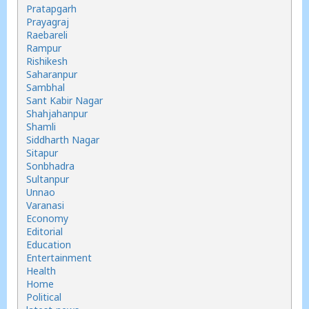
Pratapgarh
Prayagraj
Raebareli
Rampur
Rishikesh
Saharanpur
Sambhal
Sant Kabir Nagar
Shahjahanpur
Shamli
Siddharth Nagar
Sitapur
Sonbhadra
Sultanpur
Unnao
Varanasi
Economy
Editorial
Education
Entertainment
Health
Home
Political