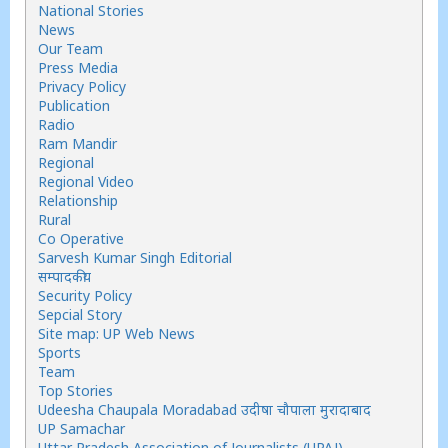
National Stories
News
Our Team
Press Media
Privacy Policy
Publication
Radio
Ram Mandir
Regional
Regional Video
Relationship
Rural
Co Operative
Sarvesh Kumar Singh Editorial
सम्पादकीय
Security Policy
Sepcial Story
Site map: UP Web News
Sports
Team
Top Stories
Udeesha Chaupala Moradabad उदीषा चौपाला मुरादाबाद
UP Samachar
Uttar Pradesh Association of Journalists (UPAJ)