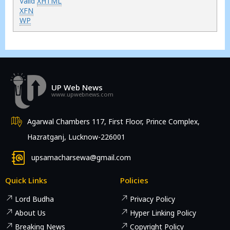
Valid
XHTML
XFN
WP
UP Web News
www.upwebnews.com
Agarwal Chambers 117, First Floor, Prince Complex,
Hazratganj, Lucknow-226001
upsamacharsewa@gmail.com
Quick Links
Policies
Lord Budha
Privacy Policy
About Us
Hyper Linking Policy
Breaking News
Copyright Policy