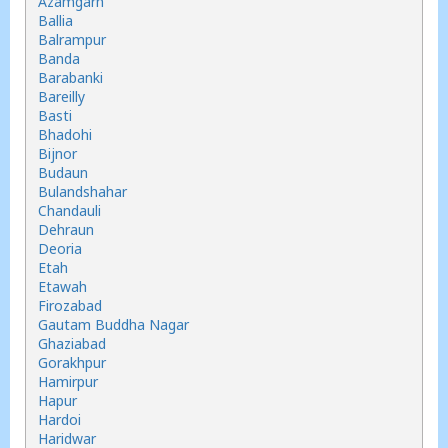
Azamgarh
Ballia
Balrampur
Banda
Barabanki
Bareilly
Basti
Bhadohi
Bijnor
Budaun
Bulandshahar
Chandauli
Dehraun
Deoria
Etah
Etawah
Firozabad
Gautam Buddha Nagar
Ghaziabad
Gorakhpur
Hamirpur
Hapur
Hardoi
Haridwar