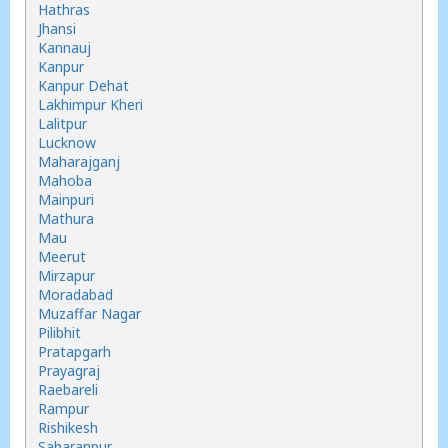
Hathras
Jhansi
Kannauj
Kanpur
Kanpur Dehat
Lakhimpur Kheri
Lalitpur
Lucknow
Maharajganj
Mahoba
Mainpuri
Mathura
Mau
Meerut
Mirzapur
Moradabad
Muzaffar Nagar
Pilibhit
Pratapgarh
Prayagraj
Raebareli
Rampur
Rishikesh
Saharanpur