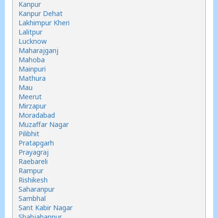
Kanpur
Kanpur Dehat
Lakhimpur Kheri
Lalitpur
Lucknow
Maharajganj
Mahoba
Mainpuri
Mathura
Mau
Meerut
Mirzapur
Moradabad
Muzaffar Nagar
Pilibhit
Pratapgarh
Prayagraj
Raebareli
Rampur
Rishikesh
Saharanpur
Sambhal
Sant Kabir Nagar
Shahjahanpur