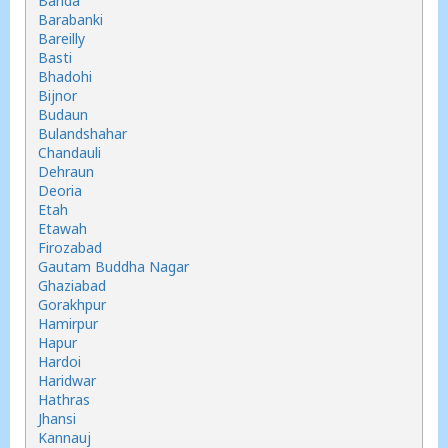
Banda
Barabanki
Bareilly
Basti
Bhadohi
Bijnor
Budaun
Bulandshahar
Chandauli
Dehraun
Deoria
Etah
Etawah
Firozabad
Gautam Buddha Nagar
Ghaziabad
Gorakhpur
Hamirpur
Hapur
Hardoi
Haridwar
Hathras
Jhansi
Kannauj