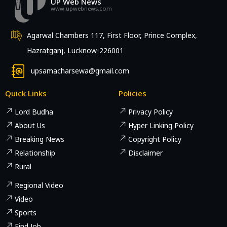
UP Web News
www.upwebnews.com
Agarwal Chambers 117, First Floor, Prince Complex,
Hazratganj, Lucknow-226001
upsamacharsewa@gmail.com
Quick Links
Policies
Lord Budha
Privacy Policy
About Us
Hyper Linking Policy
Breaking News
Copyright Policy
Relationship
Disclaimer
Rural
Regional Video
Video
Sports
Find Job