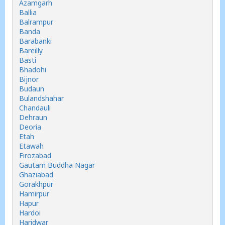
Azamgarh
Ballia
Balrampur
Banda
Barabanki
Bareilly
Basti
Bhadohi
Bijnor
Budaun
Bulandshahar
Chandauli
Dehraun
Deoria
Etah
Etawah
Firozabad
Gautam Buddha Nagar
Ghaziabad
Gorakhpur
Hamirpur
Hapur
Hardoi
Haridwar