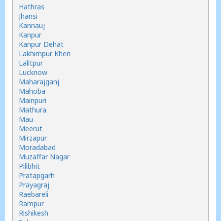
Hathras
Jhansi
Kannauj
Kanpur
Kanpur Dehat
Lakhimpur Kheri
Lalitpur
Lucknow
Maharajganj
Mahoba
Mainpuri
Mathura
Mau
Meerut
Mirzapur
Moradabad
Muzaffar Nagar
Pilibhit
Pratapgarh
Prayagraj
Raebareli
Rampur
Rishikesh