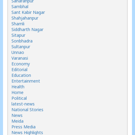
Saharanpur
Sambhal
Sant Kabir Nagar
Shahjahanpur
Shamli
Siddharth Nagar
Sitapur
Sonbhadra
Sultanpur
Unnao
Varanasi
Economy
Editorial
Education
Entertainment
Health
Home
Political
latest-news
National Stories
News
Meida
Press Media
News Highlights