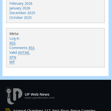
February 2026
January 2026
December 2025
October 2025
Meta:
Log in
RSS
Comments
RSS
Valid
XHTML
XFN
WP
UP Web News
www.upwebnews.com
Agarwal Chambers 117, First Floor, Prince Complex,