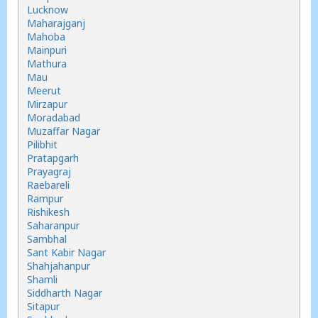
Lucknow
Maharajganj
Mahoba
Mainpuri
Mathura
Mau
Meerut
Mirzapur
Moradabad
Muzaffar Nagar
Pilibhit
Pratapgarh
Prayagraj
Raebareli
Rampur
Rishikesh
Saharanpur
Sambhal
Sant Kabir Nagar
Shahjahanpur
Shamli
Siddharth Nagar
Sitapur