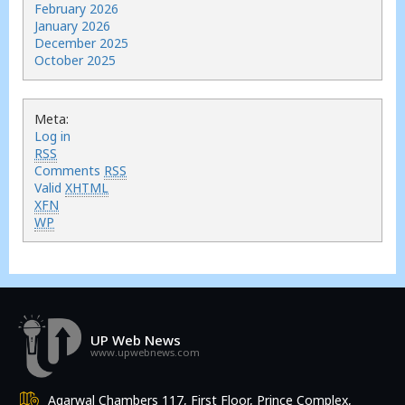
February 2026
January 2026
December 2025
October 2025
Meta:
Log in
RSS
Comments
RSS
Valid
XHTML
XFN
WP
UP Web News
www.upwebnews.com
Agarwal Chambers 117, First Floor, Prince Complex,