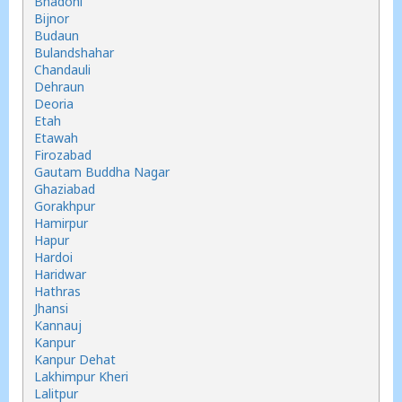
Bhadohi
Bijnor
Budaun
Bulandshahar
Chandauli
Dehraun
Deoria
Etah
Etawah
Firozabad
Gautam Buddha Nagar
Ghaziabad
Gorakhpur
Hamirpur
Hapur
Hardoi
Haridwar
Hathras
Jhansi
Kannauj
Kanpur
Kanpur Dehat
Lakhimpur Kheri
Lalitpur