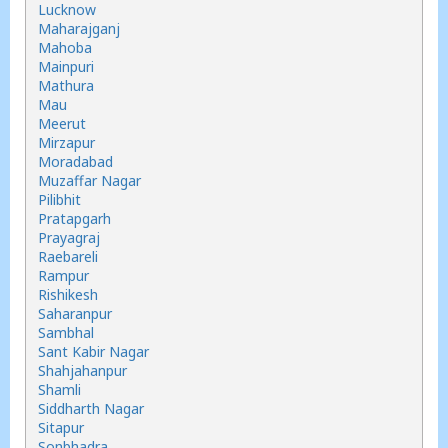
Lucknow
Maharajganj
Mahoba
Mainpuri
Mathura
Mau
Meerut
Mirzapur
Moradabad
Muzaffar Nagar
Pilibhit
Pratapgarh
Prayagraj
Raebareli
Rampur
Rishikesh
Saharanpur
Sambhal
Sant Kabir Nagar
Shahjahanpur
Shamli
Siddharth Nagar
Sitapur
Sonbhadra