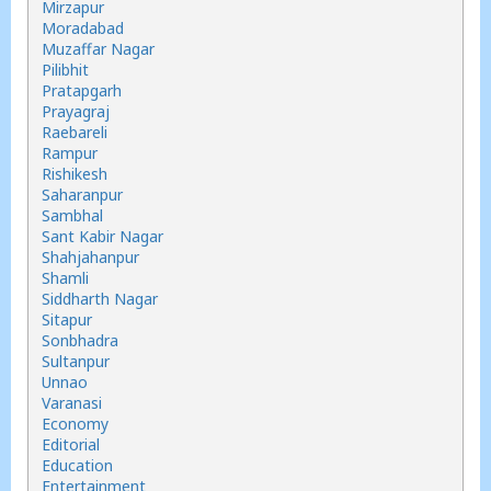
Mirzapur
Moradabad
Muzaffar Nagar
Pilibhit
Pratapgarh
Prayagraj
Raebareli
Rampur
Rishikesh
Saharanpur
Sambhal
Sant Kabir Nagar
Shahjahanpur
Shamli
Siddharth Nagar
Sitapur
Sonbhadra
Sultanpur
Unnao
Varanasi
Economy
Editorial
Education
Entertainment