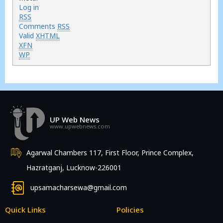
Log in
RSS
Comments
RSS
Valid
XHTML
XFN
WP
UP Web News
www.upwebnews.com
Agarwal Chambers 117, First Floor, Prince Complex,
Hazratganj, Lucknow-226001
upsamacharsewa@gmail.com
Quick Links
Policies