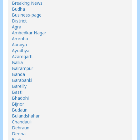
Breaking News
Budha
Business-page
District
Agra
Ambedkar Nagar
Amroha
Auraiya
Ayodhya
Azamgarh
Ballia
Balrampur
Banda
Barabanki
Bareilly
Basti
Bhadohi
Bijnor
Budaun
Bulandshahar
Chandauli
Dehraun
Deoria
Etah