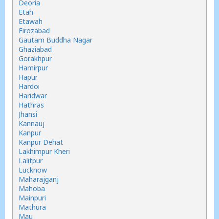
Deoria
Etah
Etawah
Firozabad
Gautam Buddha Nagar
Ghaziabad
Gorakhpur
Hamirpur
Hapur
Hardoi
Haridwar
Hathras
Jhansi
Kannauj
Kanpur
Kanpur Dehat
Lakhimpur Kheri
Lalitpur
Lucknow
Maharajganj
Mahoba
Mainpuri
Mathura
Mau