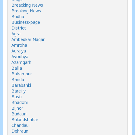
Breacking News
Breaking News
Budha
Business-page
District
Agra
Ambedkar Nagar
Amroha
Auraiya
Ayodhya
Azamgarh
Ballia
Balrampur
Banda
Barabanki
Bareilly
Basti
Bhadohi
Bijnor
Budaun
Bulandshahar
Chandauli
Dehraun