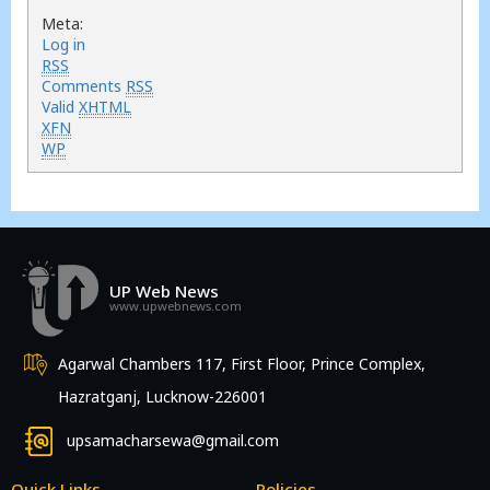
Meta:
Log in
RSS
Comments
RSS
Valid
XHTML
XFN
WP
UP Web News
www.upwebnews.com
Agarwal Chambers 117, First Floor, Prince Complex,
Hazratganj, Lucknow-226001
upsamacharsewa@gmail.com
Quick Links
Policies