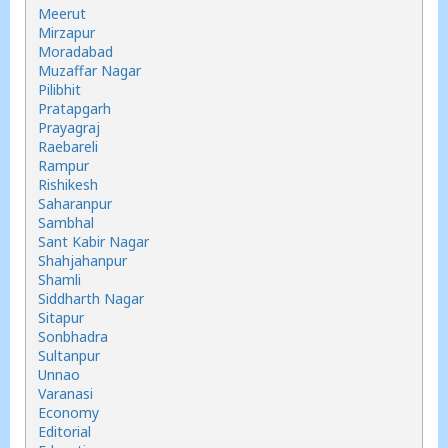
Meerut
Mirzapur
Moradabad
Muzaffar Nagar
Pilibhit
Pratapgarh
Prayagraj
Raebareli
Rampur
Rishikesh
Saharanpur
Sambhal
Sant Kabir Nagar
Shahjahanpur
Shamli
Siddharth Nagar
Sitapur
Sonbhadra
Sultanpur
Unnao
Varanasi
Economy
Editorial