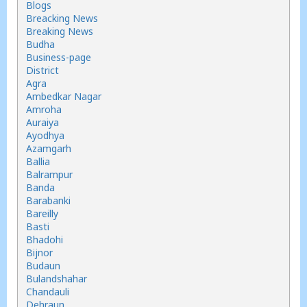
Blogs
Breacking News
Breaking News
Budha
Business-page
District
Agra
Ambedkar Nagar
Amroha
Auraiya
Ayodhya
Azamgarh
Ballia
Balrampur
Banda
Barabanki
Bareilly
Basti
Bhadohi
Bijnor
Budaun
Bulandshahar
Chandauli
Dehraun