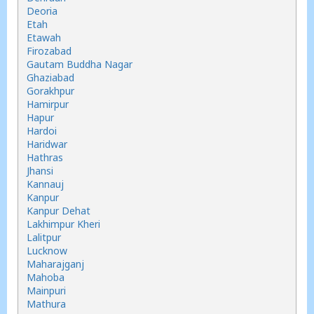
Deoria
Etah
Etawah
Firozabad
Gautam Buddha Nagar
Ghaziabad
Gorakhpur
Hamirpur
Hapur
Hardoi
Haridwar
Hathras
Jhansi
Kannauj
Kanpur
Kanpur Dehat
Lakhimpur Kheri
Lalitpur
Lucknow
Maharajganj
Mahoba
Mainpuri
Mathura