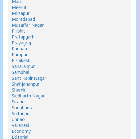
Mau
Meerut
Mirzapur
Moradabad
Muzaffar Nagar
Pilibhit
Pratapgarh
Prayagraj
Raebareli
Rampur
Rishikesh
Saharanpur
Sambhal
Sant Kabir Nagar
Shahjahanpur
Shamli
Siddharth Nagar
Sitapur
Sonbhadra
Sultanpur
Unnao
Varanasi
Economy
Editorial