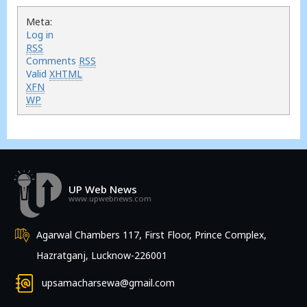
Meta:
Log in
RSS
Comments
RSS
Valid
XHTML
XFN
WP
UP Web News
www.upwebnews.com
Agarwal Chambers 117, First Floor, Prince Complex,
Hazratganj, Lucknow-226001
upsamacharsewa@gmail.com