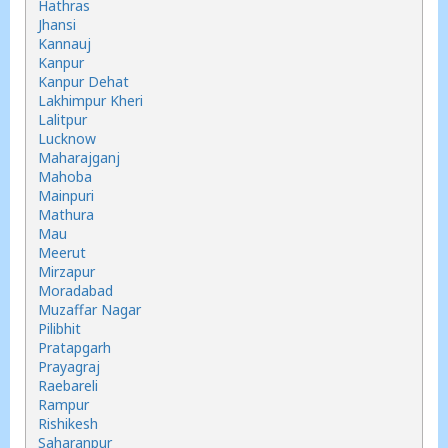
Hathras
Jhansi
Kannauj
Kanpur
Kanpur Dehat
Lakhimpur Kheri
Lalitpur
Lucknow
Maharajganj
Mahoba
Mainpuri
Mathura
Mau
Meerut
Mirzapur
Moradabad
Muzaffar Nagar
Pilibhit
Pratapgarh
Prayagraj
Raebareli
Rampur
Rishikesh
Saharanpur