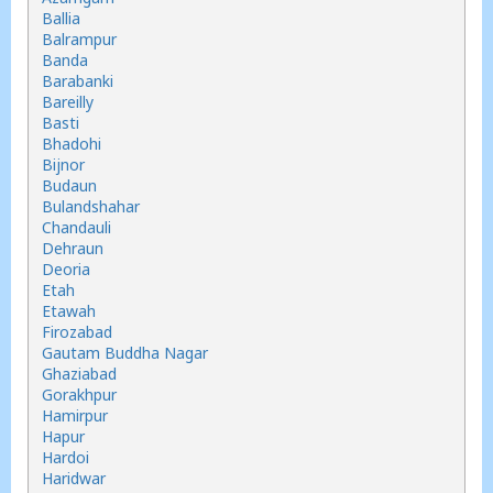
Ballia
Balrampur
Banda
Barabanki
Bareilly
Basti
Bhadohi
Bijnor
Budaun
Bulandshahar
Chandauli
Dehraun
Deoria
Etah
Etawah
Firozabad
Gautam Buddha Nagar
Ghaziabad
Gorakhpur
Hamirpur
Hapur
Hardoi
Haridwar