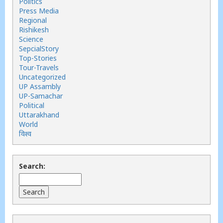
Politics
Press Media
Regional
Rishikesh
Science
SepcialStory
Top-Stories
Tour-Travels
Uncategorized
UP Assambly
UP-Samachar
Political
Uttarakhand
World
विश्व
Search: