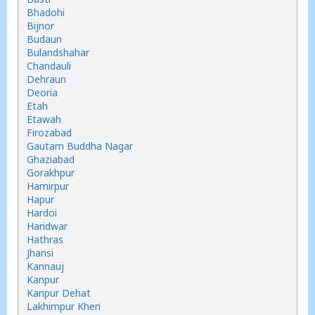
Bhadohi
Bijnor
Budaun
Bulandshahar
Chandauli
Dehraun
Deoria
Etah
Etawah
Firozabad
Gautam Buddha Nagar
Ghaziabad
Gorakhpur
Hamirpur
Hapur
Hardoi
Haridwar
Hathras
Jhansi
Kannauj
Kanpur
Kanpur Dehat
Lakhimpur Kheri