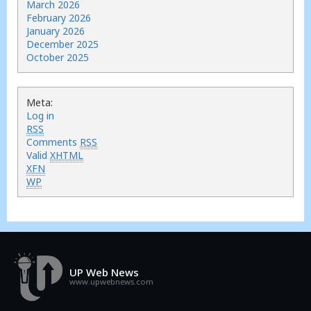
March 2026
February 2026
January 2026
December 2025
October 2025
Meta:
Log in
RSS
Comments
RSS
Valid
XHTML
XFN
WP
UP Web News
www.upwebnews.com