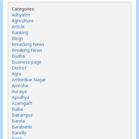
Categories:
Adhyatm
Agriculture
Article
Banking
Blogs
Breacking News
Breaking News
Budha
Business-page
District
Agra
Ambedkar Nagar
Amroha
Auraiya
Ayodhya
Azamgarh
Ballia
Balrampur
Banda
Barabanki
Bareilly
Basti