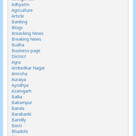
Adhyatm
Agriculture
Article
Banking
Blogs
Breacking News
Breaking News
Budha
Business-page
District
Agra
Ambedkar Nagar
Amroha
Auraiya
Ayodhya
Azamgarh
Ballia
Balrampur
Banda
Barabanki
Bareilly
Basti
Bhadohi