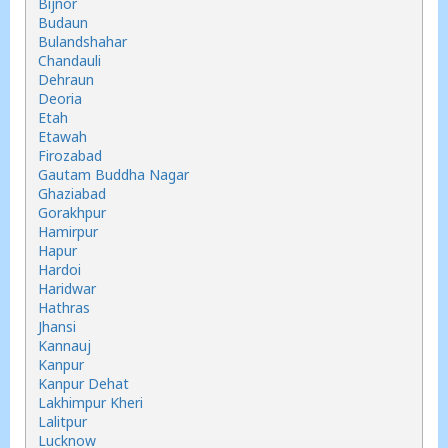
Bijnor
Budaun
Bulandshahar
Chandauli
Dehraun
Deoria
Etah
Etawah
Firozabad
Gautam Buddha Nagar
Ghaziabad
Gorakhpur
Hamirpur
Hapur
Hardoi
Haridwar
Hathras
Jhansi
Kannauj
Kanpur
Kanpur Dehat
Lakhimpur Kheri
Lalitpur
Lucknow