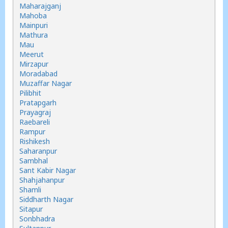
Maharajganj
Mahoba
Mainpuri
Mathura
Mau
Meerut
Mirzapur
Moradabad
Muzaffar Nagar
Pilibhit
Pratapgarh
Prayagraj
Raebareli
Rampur
Rishikesh
Saharanpur
Sambhal
Sant Kabir Nagar
Shahjahanpur
Shamli
Siddharth Nagar
Sitapur
Sonbhadra