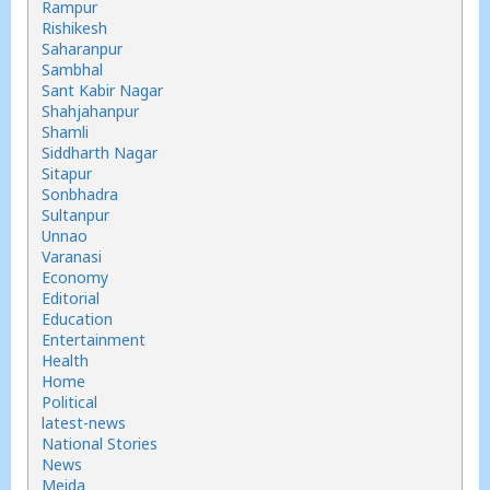
Rampur
Rishikesh
Saharanpur
Sambhal
Sant Kabir Nagar
Shahjahanpur
Shamli
Siddharth Nagar
Sitapur
Sonbhadra
Sultanpur
Unnao
Varanasi
Economy
Editorial
Education
Entertainment
Health
Home
Political
latest-news
National Stories
News
Meida