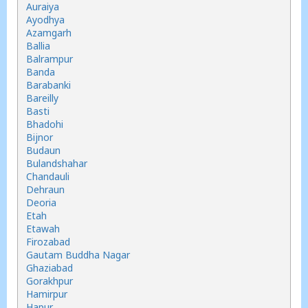
Auraiya
Ayodhya
Azamgarh
Ballia
Balrampur
Banda
Barabanki
Bareilly
Basti
Bhadohi
Bijnor
Budaun
Bulandshahar
Chandauli
Dehraun
Deoria
Etah
Etawah
Firozabad
Gautam Buddha Nagar
Ghaziabad
Gorakhpur
Hamirpur
Hapur