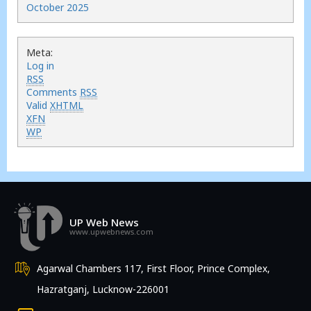
October 2025
Meta:
Log in
RSS
Comments
RSS
Valid
XHTML
XFN
WP
UP Web News
www.upwebnews.com
Agarwal Chambers 117, First Floor, Prince Complex,
Hazratganj, Lucknow-226001