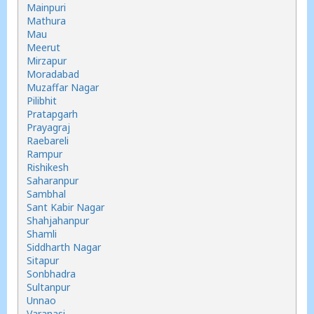
Mainpuri
Mathura
Mau
Meerut
Mirzapur
Moradabad
Muzaffar Nagar
Pilibhit
Pratapgarh
Prayagraj
Raebareli
Rampur
Rishikesh
Saharanpur
Sambhal
Sant Kabir Nagar
Shahjahanpur
Shamli
Siddharth Nagar
Sitapur
Sonbhadra
Sultanpur
Unnao
Varanasi