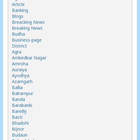
Article
Banking
Blogs
Breacking News
Breaking News
Budha
Business-page
District
Agra
Ambedkar Nagar
Amroha
Auraiya
Ayodhya
Azamgarh
Ballia
Balrampur
Banda
Barabanki
Bareilly
Basti
Bhadohi
Bijnor
Budaun