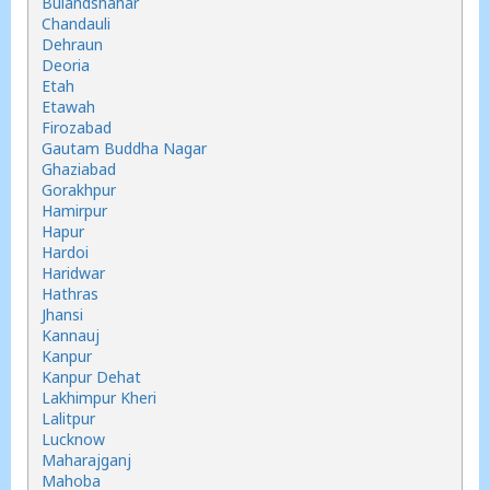
Bulandshahar
Chandauli
Dehraun
Deoria
Etah
Etawah
Firozabad
Gautam Buddha Nagar
Ghaziabad
Gorakhpur
Hamirpur
Hapur
Hardoi
Haridwar
Hathras
Jhansi
Kannauj
Kanpur
Kanpur Dehat
Lakhimpur Kheri
Lalitpur
Lucknow
Maharajganj
Mahoba