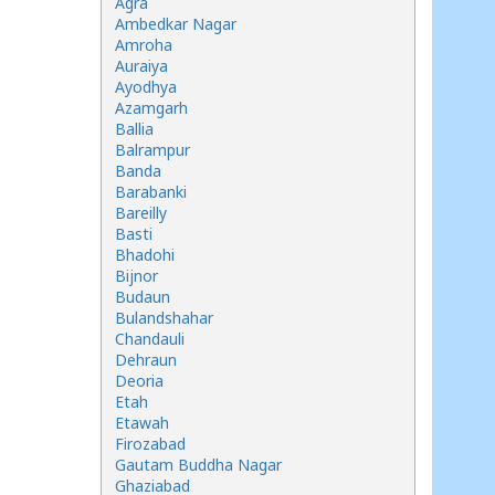
Agra
Ambedkar Nagar
Amroha
Auraiya
Ayodhya
Azamgarh
Ballia
Balrampur
Banda
Barabanki
Bareilly
Basti
Bhadohi
Bijnor
Budaun
Bulandshahar
Chandauli
Dehraun
Deoria
Etah
Etawah
Firozabad
Gautam Buddha Nagar
Ghaziabad