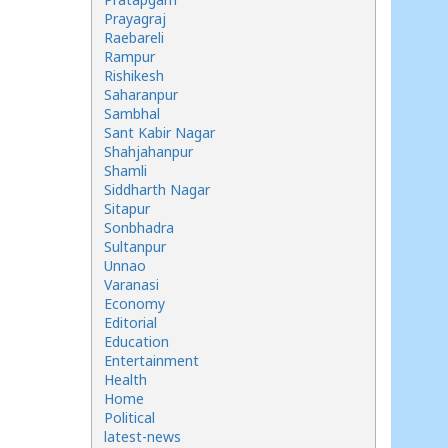
Prayagraj
Raebareli
Rampur
Rishikesh
Saharanpur
Sambhal
Sant Kabir Nagar
Shahjahanpur
Shamli
Siddharth Nagar
Sitapur
Sonbhadra
Sultanpur
Unnao
Varanasi
Economy
Editorial
Education
Entertainment
Health
Home
Political
latest-news