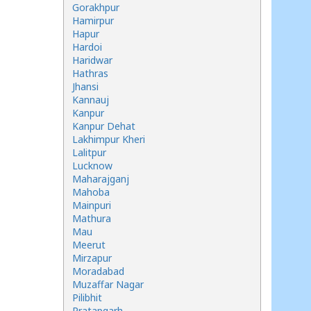
Gorakhpur
Hamirpur
Hapur
Hardoi
Haridwar
Hathras
Jhansi
Kannauj
Kanpur
Kanpur Dehat
Lakhimpur Kheri
Lalitpur
Lucknow
Maharajganj
Mahoba
Mainpuri
Mathura
Mau
Meerut
Mirzapur
Moradabad
Muzaffar Nagar
Pilibhit
Pratapgarh