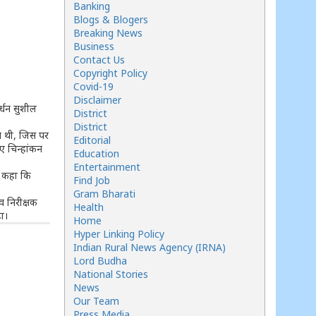
Banking
Blogs & Blogers
Breaking News
Business
Contact Us
Copyright Policy
Covid-19
Disclaimer
र्धन सुशील
District
District
ित थी, जिस पर
Editorial
ए चिन्हांकन
Education
Entertainment
े कहा कि
Find Job
Gram Bharati
व निरीक्षक
Health
ा।
Home
Hyper Linking Policy
Indian Rural News Agency (IRNA)
Lord Budha
National Stories
News
Our Team
Press Media