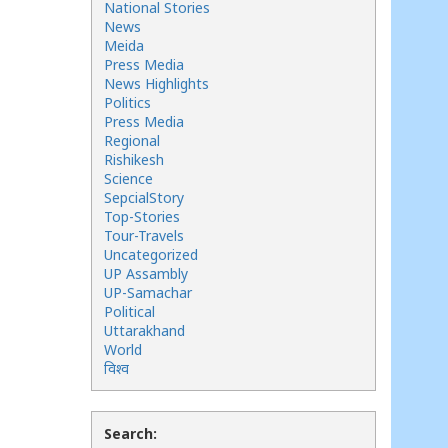
National Stories
News
Meida
Press Media
News Highlights
Politics
Press Media
Regional
Rishikesh
Science
SepcialStory
Top-Stories
Tour-Travels
Uncategorized
UP Assambly
UP-Samachar
Political
Uttarakhand
World
विश्व
Search: