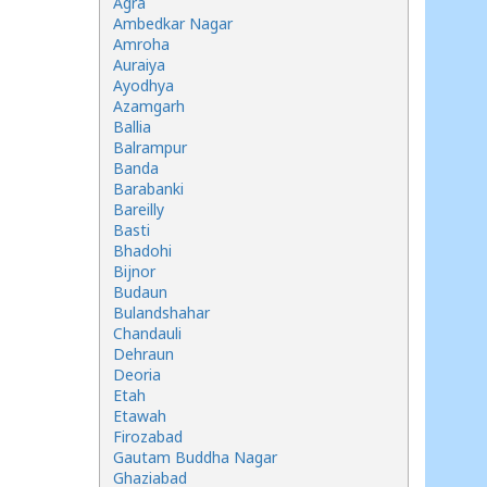
Agra
Ambedkar Nagar
Amroha
Auraiya
Ayodhya
Azamgarh
Ballia
Balrampur
Banda
Barabanki
Bareilly
Basti
Bhadohi
Bijnor
Budaun
Bulandshahar
Chandauli
Dehraun
Deoria
Etah
Etawah
Firozabad
Gautam Buddha Nagar
Ghaziabad