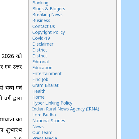
Banking
Blogs & Blogers
Breaking News
Business
Contact Us
Copyright Policy
Covid-19
Disclaimer
District
्च 2026 को
District
Editorial
र एवं उत्तर
Education
Entertainment
Find Job
Gram Bharati
से भव्य एवं
Health
Home
र्ग द्वारा
Hyper Linking Policy
Indian Rural News Agency (IRNA)
Lord Budha
ायात्रा का
National Stories
News
का शुभारंभ
Our Team
Press Media