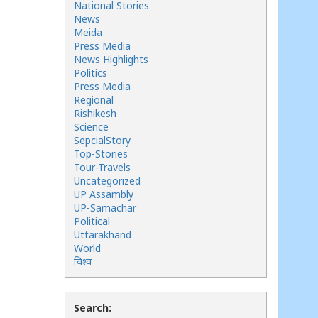
National Stories
News
Meida
Press Media
News Highlights
Politics
Press Media
Regional
Rishikesh
Science
SepcialStory
Top-Stories
Tour-Travels
Uncategorized
UP Assambly
UP-Samachar
Political
Uttarakhand
World
विश्व
Search: