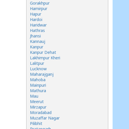
Gorakhpur
Hamirpur
Hapur
Hardoi
Haridwar
Hathras
Jhansi
Kannauj
Kanpur
Kanpur Dehat
Lakhimpur Kheri
Lalitpur
Lucknow
Maharajganj
Mahoba
Mainpuri
Mathura
Mau
Meerut
Mirzapur
Moradabad
Muzaffar Nagar
Pilibhit
Pratapgarh