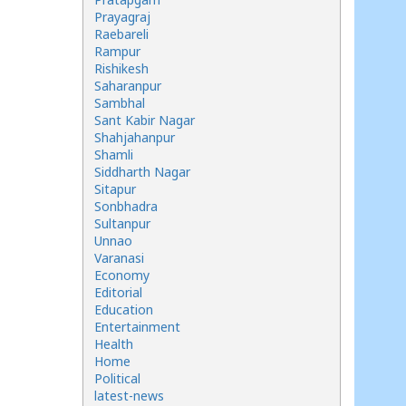
Prayagraj
Raebareli
Rampur
Rishikesh
Saharanpur
Sambhal
Sant Kabir Nagar
Shahjahanpur
Shamli
Siddharth Nagar
Sitapur
Sonbhadra
Sultanpur
Unnao
Varanasi
Economy
Editorial
Education
Entertainment
Health
Home
Political
latest-news