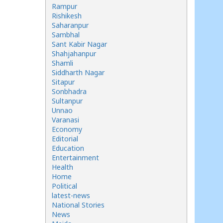
Rampur
Rishikesh
Saharanpur
Sambhal
Sant Kabir Nagar
Shahjahanpur
Shamli
Siddharth Nagar
Sitapur
Sonbhadra
Sultanpur
Unnao
Varanasi
Economy
Editorial
Education
Entertainment
Health
Home
Political
latest-news
National Stories
News