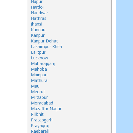
Hapur
Hardoi
Haridwar
Hathras
Jhansi
Kannauj
Kanpur
Kanpur Dehat
Lakhimpur Kheri
Lalitpur
Lucknow
Maharajganj
Mahoba
Mainpuri
Mathura
Mau
Meerut
Mirzapur
Moradabad
Muzaffar Nagar
Pilibhit
Pratapgarh
Prayagraj
Raebareli