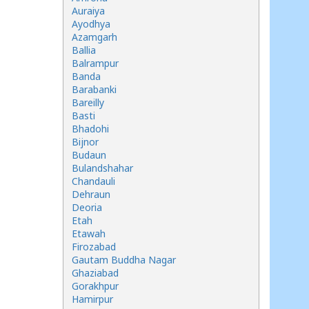
Auraiya
Ayodhya
Azamgarh
Ballia
Balrampur
Banda
Barabanki
Bareilly
Basti
Bhadohi
Bijnor
Budaun
Bulandshahar
Chandauli
Dehraun
Deoria
Etah
Etawah
Firozabad
Gautam Buddha Nagar
Ghaziabad
Gorakhpur
Hamirpur