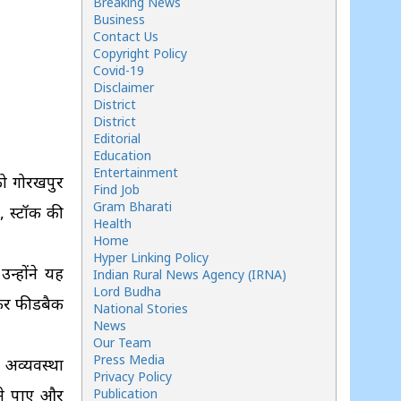
Breaking News
Business
Contact Us
Copyright Policy
Covid-19
Disclaimer
District
District
Editorial
Education
Entertainment
को गोरखपुर
Find Job
Gram Bharati
, स्टॉक की
Health
Home
Hyper Linking Policy
न्होंने यह
Indian Rural News Agency (IRNA)
Lord Budha
 कर फीडबैक
National Stories
News
Our Team
Press Media
ी अव्यवस्था
Privacy Policy
ोने पाए और
Publication