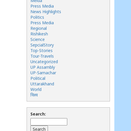
Meida
Press Media
News Highlights
Politics
Press Media
Regional
Rishikesh
Science
SepcialStory
Top-Stories
Tour-Travels
Uncategorized
UP Assambly
UP-Samachar
Political
Uttarakhand
World
विश्व
Search: