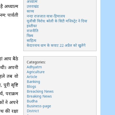
अध्यात्म
है अध्यात्म
उत्तराखंड
काव्य
म: पार्वती
नन्दा राजजात यात्रा-हिमालय
यूजीसी विरोध: बरेली के सिटी मजिस्ट्रेट ने दिया
इस्तीफा
राजनीति
विश्व
साहित्य
केदारनाथ धाम के कपाट 22 अप्रैल को खुलेंगे
ां आप बैठे
Categories:
ी थी। अपनी
Adhyatm
Agriculture
हले तब वो
Article
Banking
ूरी सृष्टि
Blogs
Breacking News
्य, पराक्रम
Breaking News
Budha
कों ने अपने
Business-page
थ की रक्षा
District