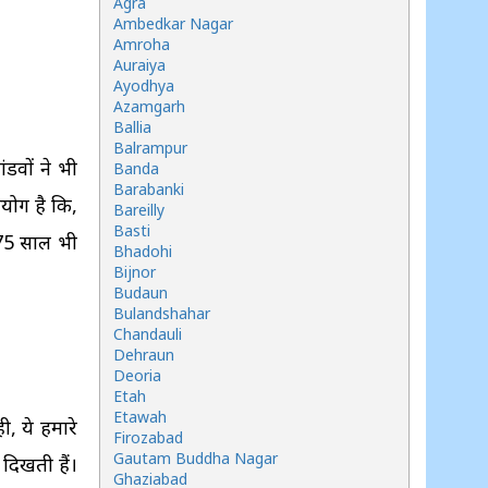
Agra
Ambedkar Nagar
Amroha
Auraiya
Ayodhya
Azamgarh
Ballia
Balrampur
ंडवों ने भी
Banda
Barabanki
योग है कि,
Bareilly
Basti
 75 साल भी
Bhadohi
Bijnor
Budaun
Bulandshahar
Chandauli
Dehraun
Deoria
Etah
Etawah
ी, ये हमारे
Firozabad
Gautam Buddha Nagar
दिखती हैं।
Ghaziabad