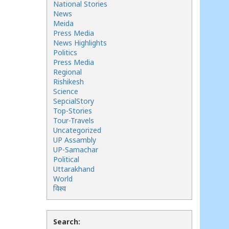
National Stories
News
Meida
Press Media
News Highlights
Politics
Press Media
Regional
Rishikesh
Science
SepcialStory
Top-Stories
Tour-Travels
Uncategorized
UP Assambly
UP-Samachar
Political
Uttarakhand
World
विश्व
Search: