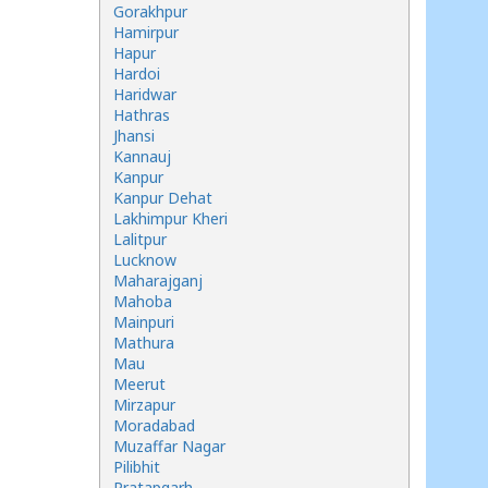
Gorakhpur
Hamirpur
Hapur
Hardoi
Haridwar
Hathras
Jhansi
Kannauj
Kanpur
Kanpur Dehat
Lakhimpur Kheri
Lalitpur
Lucknow
Maharajganj
Mahoba
Mainpuri
Mathura
Mau
Meerut
Mirzapur
Moradabad
Muzaffar Nagar
Pilibhit
Pratapgarh