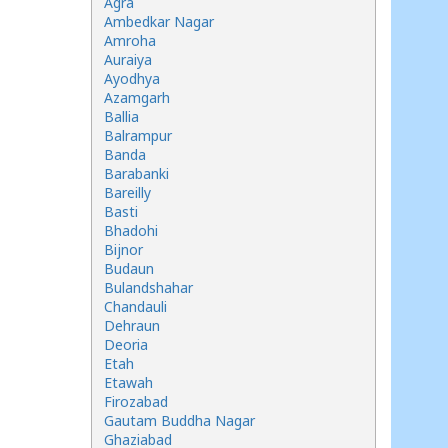
Agra
Ambedkar Nagar
Amroha
Auraiya
Ayodhya
Azamgarh
Ballia
Balrampur
Banda
Barabanki
Bareilly
Basti
Bhadohi
Bijnor
Budaun
Bulandshahar
Chandauli
Dehraun
Deoria
Etah
Etawah
Firozabad
Gautam Buddha Nagar
Ghaziabad