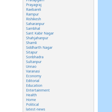
Prayagraj
Raebareli
Rampur
Rishikesh
Saharanpur
Sambhal
Sant Kabir Nagar
Shahjahanpur
Shamli
Siddharth Nagar
Sitapur
Sonbhadra
Sultanpur
Unnao
Varanasi
Economy
Editorial
Education
Entertainment
Health
Home
Political
latest-news