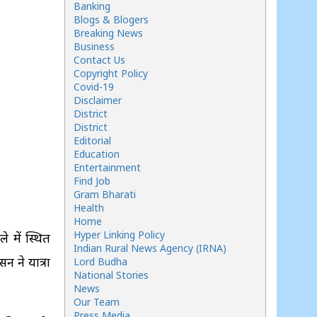
Banking
Blogs & Blogers
Breaking News
Business
Contact Us
Copyright Policy
Covid-19
Disclaimer
District
District
Editorial
Education
Entertainment
Find Job
Gram Bharati
Health
Home
Hyper Linking Policy
े में स्थित
Indian Rural News Agency (IRNA)
न ने यात्रा
Lord Budha
National Stories
News
Our Team
Press Media