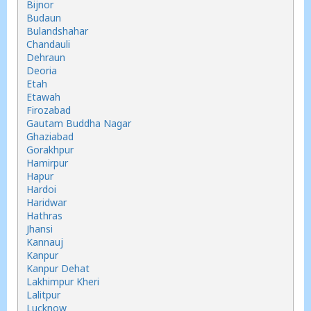
Bijnor
Budaun
Bulandshahar
Chandauli
Dehraun
Deoria
Etah
Etawah
Firozabad
Gautam Buddha Nagar
Ghaziabad
Gorakhpur
Hamirpur
Hapur
Hardoi
Haridwar
Hathras
Jhansi
Kannauj
Kanpur
Kanpur Dehat
Lakhimpur Kheri
Lalitpur
Lucknow