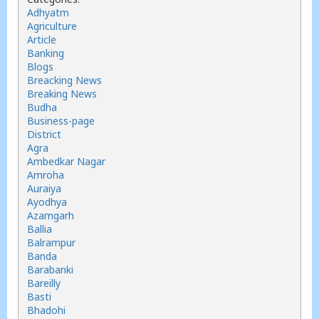
Adhyatm
Agriculture
Article
Banking
Blogs
Breacking News
Breaking News
Budha
Business-page
District
Agra
Ambedkar Nagar
Amroha
Auraiya
Ayodhya
Azamgarh
Ballia
Balrampur
Banda
Barabanki
Bareilly
Basti
Bhadohi