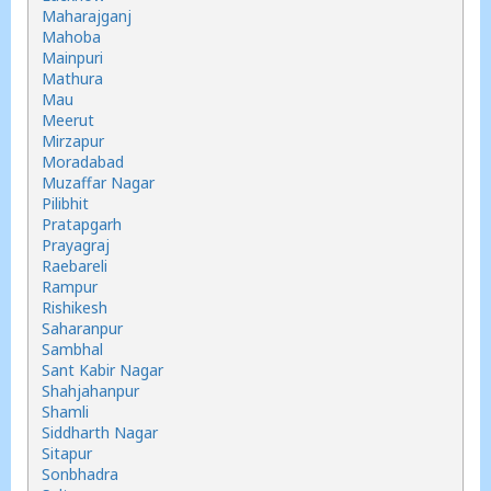
Maharajganj
Mahoba
Mainpuri
Mathura
Mau
Meerut
Mirzapur
Moradabad
Muzaffar Nagar
Pilibhit
Pratapgarh
Prayagraj
Raebareli
Rampur
Rishikesh
Saharanpur
Sambhal
Sant Kabir Nagar
Shahjahanpur
Shamli
Siddharth Nagar
Sitapur
Sonbhadra