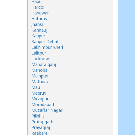
Hapur
Hardoi
Haridwar
Hathras
Jhansi
Kannauj
Kanpur
Kanpur Dehat
Lakhimpur Kheri
Lalitpur
Lucknow
Maharajganj
Mahoba
Mainpuri
Mathura
Mau
Meerut
Mirzapur
Moradabad
Muzaffar Nagar
Pilibhit
Pratapgarh
Prayagraj
Raebareli