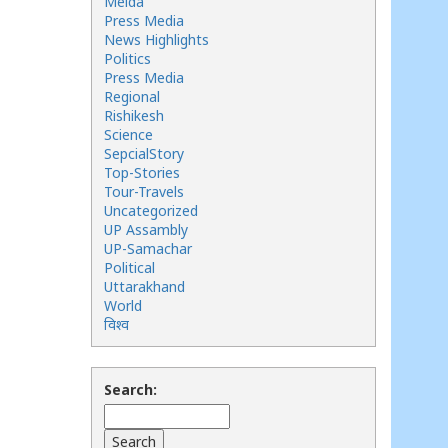
Meida
Press Media
News Highlights
Politics
Press Media
Regional
Rishikesh
Science
SepcialStory
Top-Stories
Tour-Travels
Uncategorized
UP Assambly
UP-Samachar
Political
Uttarakhand
World
विश्व
Search: