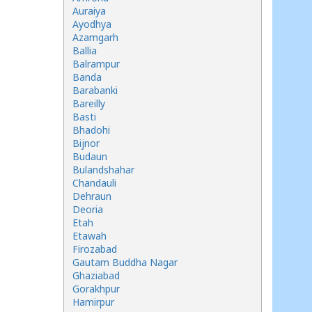
Auraiya
Ayodhya
Azamgarh
Ballia
Balrampur
Banda
Barabanki
Bareilly
Basti
Bhadohi
Bijnor
Budaun
Bulandshahar
Chandauli
Dehraun
Deoria
Etah
Etawah
Firozabad
Gautam Buddha Nagar
Ghaziabad
Gorakhpur
Hamirpur