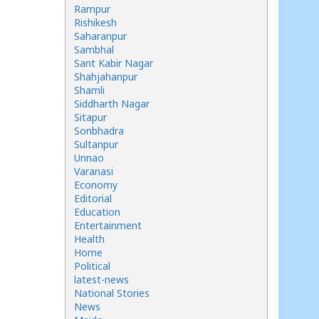
Rampur
Rishikesh
Saharanpur
Sambhal
Sant Kabir Nagar
Shahjahanpur
Shamli
Siddharth Nagar
Sitapur
Sonbhadra
Sultanpur
Unnao
Varanasi
Economy
Editorial
Education
Entertainment
Health
Home
Political
latest-news
National Stories
News