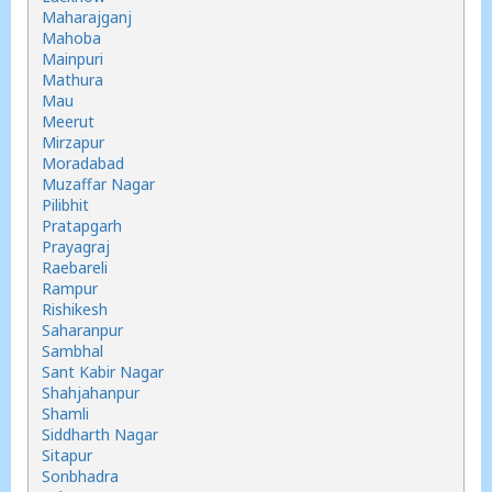
Maharajganj
Mahoba
Mainpuri
Mathura
Mau
Meerut
Mirzapur
Moradabad
Muzaffar Nagar
Pilibhit
Pratapgarh
Prayagraj
Raebareli
Rampur
Rishikesh
Saharanpur
Sambhal
Sant Kabir Nagar
Shahjahanpur
Shamli
Siddharth Nagar
Sitapur
Sonbhadra