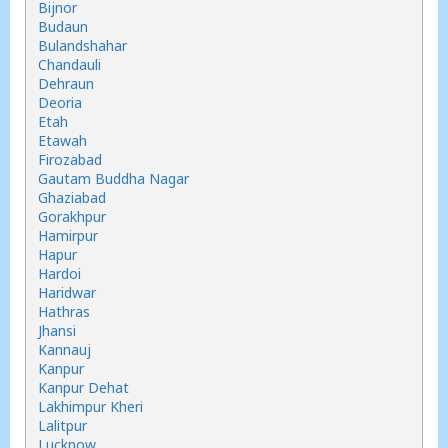
Bijnor
Budaun
Bulandshahar
Chandauli
Dehraun
Deoria
Etah
Etawah
Firozabad
Gautam Buddha Nagar
Ghaziabad
Gorakhpur
Hamirpur
Hapur
Hardoi
Haridwar
Hathras
Jhansi
Kannauj
Kanpur
Kanpur Dehat
Lakhimpur Kheri
Lalitpur
Lucknow