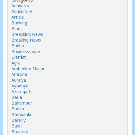
Adhyatm
Agriculture
Article
Banking
Blogs
Breacking News
Breaking News
Budha
Business-page
District
Agra
Ambedkar Nagar
Amroha
Auraiya
Ayodhya
Azamgarh
Ballia
Balrampur
Banda
Barabanki
Bareilly
Basti
Bhadohi