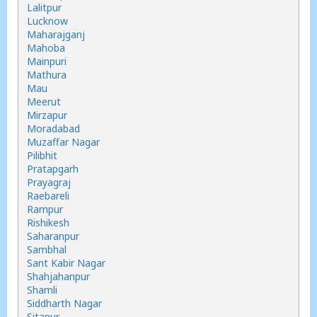
Lalitpur
Lucknow
Maharajganj
Mahoba
Mainpuri
Mathura
Mau
Meerut
Mirzapur
Moradabad
Muzaffar Nagar
Pilibhit
Pratapgarh
Prayagraj
Raebareli
Rampur
Rishikesh
Saharanpur
Sambhal
Sant Kabir Nagar
Shahjahanpur
Shamli
Siddharth Nagar
Sitapur