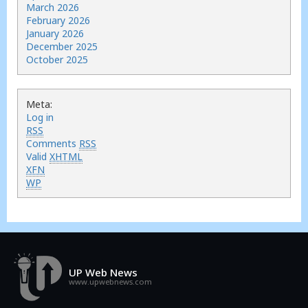
March 2026
February 2026
January 2026
December 2025
October 2025
Meta:
Log in
RSS
Comments
RSS
Valid
XHTML
XFN
WP
UP Web News
www.upwebnews.com