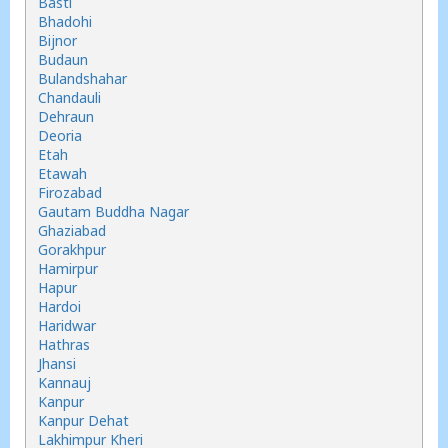
Basti
Bhadohi
Bijnor
Budaun
Bulandshahar
Chandauli
Dehraun
Deoria
Etah
Etawah
Firozabad
Gautam Buddha Nagar
Ghaziabad
Gorakhpur
Hamirpur
Hapur
Hardoi
Haridwar
Hathras
Jhansi
Kannauj
Kanpur
Kanpur Dehat
Lakhimpur Kheri