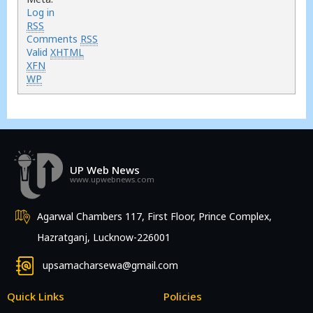
Log in
RSS
Comments
RSS
Valid
XHTML
XFN
WP
UP Web News
www.upwebnews.com
Agarwal Chambers 117, First Floor, Prince Complex,
Hazratganj, Lucknow-226001
upsamacharsewa@gmail.com
Quick Links
Policies