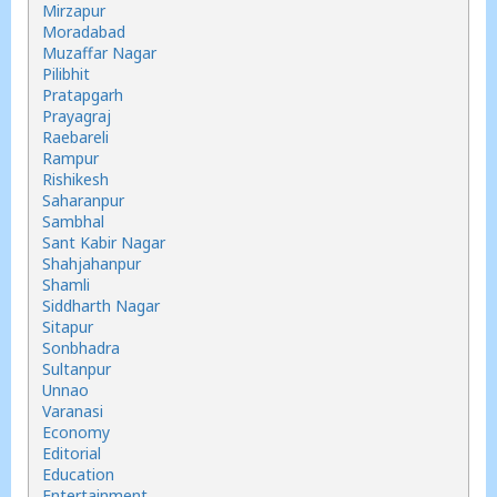
Mirzapur
Moradabad
Muzaffar Nagar
Pilibhit
Pratapgarh
Prayagraj
Raebareli
Rampur
Rishikesh
Saharanpur
Sambhal
Sant Kabir Nagar
Shahjahanpur
Shamli
Siddharth Nagar
Sitapur
Sonbhadra
Sultanpur
Unnao
Varanasi
Economy
Editorial
Education
Entertainment