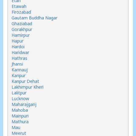
Etah
Etawah
Firozabad
Gautam Buddha Nagar
Ghaziabad
Gorakhpur
Hamirpur
Hapur
Hardoi
Haridwar
Hathras
Jhansi
Kannauj
Kanpur
Kanpur Dehat
Lakhimpur Kheri
Lalitpur
Lucknow
Maharajganj
Mahoba
Mainpuri
Mathura
Mau
Meerut