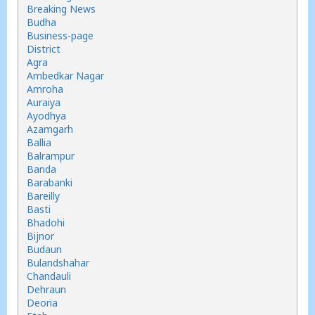
Breaking News
Budha
Business-page
District
Agra
Ambedkar Nagar
Amroha
Auraiya
Ayodhya
Azamgarh
Ballia
Balrampur
Banda
Barabanki
Bareilly
Basti
Bhadohi
Bijnor
Budaun
Bulandshahar
Chandauli
Dehraun
Deoria