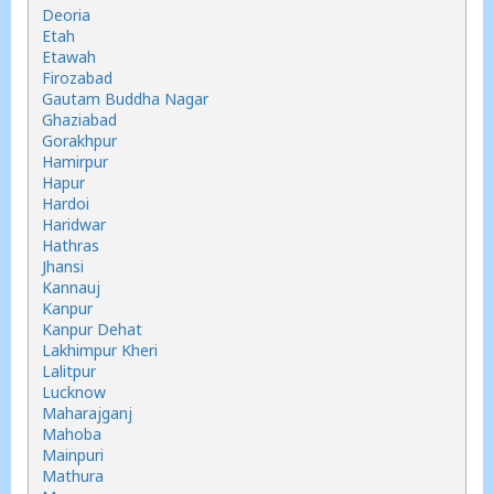
Deoria
Etah
Etawah
Firozabad
Gautam Buddha Nagar
Ghaziabad
Gorakhpur
Hamirpur
Hapur
Hardoi
Haridwar
Hathras
Jhansi
Kannauj
Kanpur
Kanpur Dehat
Lakhimpur Kheri
Lalitpur
Lucknow
Maharajganj
Mahoba
Mainpuri
Mathura