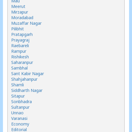
Mau
Meerut
Mirzapur
Moradabad
Muzaffar Nagar
Pilibhit
Pratapgarh
Prayagraj
Raebareli
Rampur
Rishikesh
Saharanpur
Sambhal
Sant Kabir Nagar
Shahjahanpur
Shamli
Siddharth Nagar
Sitapur
Sonbhadra
Sultanpur
Unnao
Varanasi
Economy
Editorial