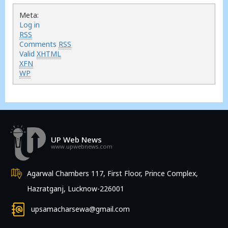
Meta:
Log in
RSS
Comments
RSS
Valid
XHTML
XFN
WP
UP Web News
www.upwebnews.com
Agarwal Chambers 117, First Floor, Prince Complex,
Hazratganj, Lucknow-226001
upsamacharsewa@gmail.com