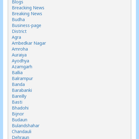
Blogs
Breacking News
Breaking News
Budha
Business-page
District
Agra
Ambedkar Nagar
Amroha
Auraiya
Ayodhya
Azamgarh
Ballia
Balrampur
Banda
Barabanki
Bareilly
Basti
Bhadohi
Bijnor
Budaun
Bulandshahar
Chandauli
Dehraun