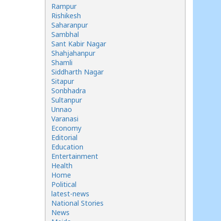
Rampur
Rishikesh
Saharanpur
Sambhal
Sant Kabir Nagar
Shahjahanpur
Shamli
Siddharth Nagar
Sitapur
Sonbhadra
Sultanpur
Unnao
Varanasi
Economy
Editorial
Education
Entertainment
Health
Home
Political
latest-news
National Stories
News