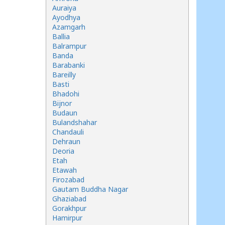
Auraiya
Ayodhya
Azamgarh
Ballia
Balrampur
Banda
Barabanki
Bareilly
Basti
Bhadohi
Bijnor
Budaun
Bulandshahar
Chandauli
Dehraun
Deoria
Etah
Etawah
Firozabad
Gautam Buddha Nagar
Ghaziabad
Gorakhpur
Hamirpur