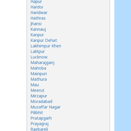
Hapur
Hardoi
Haridwar
Hathras
Jhansi
Kannauj
Kanpur
Kanpur Dehat
Lakhimpur Kheri
Lalitpur
Lucknow
Maharajganj
Mahoba
Mainpuri
Mathura
Mau
Meerut
Mirzapur
Moradabad
Muzaffar Nagar
Pilibhit
Pratapgarh
Prayagraj
Raebareli