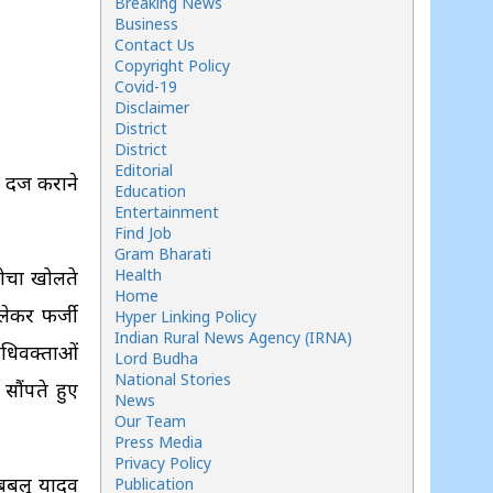
Breaking News
Business
Contact Us
Copyright Policy
Covid-19
Disclaimer
District
District
Editorial
दर्ज कराने
Education
Entertainment
Find Job
Gram Bharati
र्चा खोलते
Health
Home
 लेकर फर्जी
Hyper Linking Policy
Indian Rural News Agency (IRNA)
 अधिवक्ताओं
Lord Budha
National Stories
ौंपते हुए
News
Our Team
Press Media
Privacy Policy
 बबलू यादव
Publication