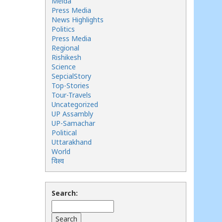
Meida
Press Media
News Highlights
Politics
Press Media
Regional
Rishikesh
Science
SepcialStory
Top-Stories
Tour-Travels
Uncategorized
UP Assambly
UP-Samachar
Political
Uttarakhand
World
विश्व
Search: