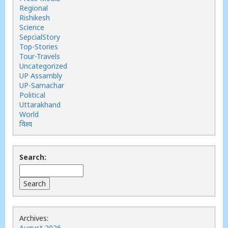
Regional
Rishikesh
Science
SepcialStory
Top-Stories
Tour-Travels
Uncategorized
UP Assambly
UP-Samachar
Political
Uttarakhand
World
विश्व
Search:
Archives:
August 2026