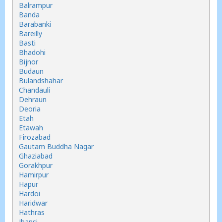
Balrampur
Banda
Barabanki
Bareilly
Basti
Bhadohi
Bijnor
Budaun
Bulandshahar
Chandauli
Dehraun
Deoria
Etah
Etawah
Firozabad
Gautam Buddha Nagar
Ghaziabad
Gorakhpur
Hamirpur
Hapur
Hardoi
Haridwar
Hathras
Jhansi