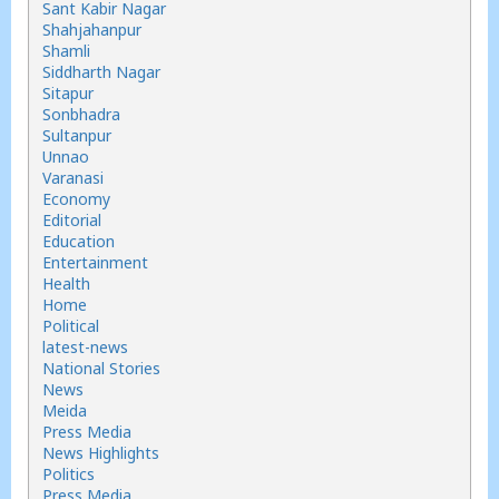
Sant Kabir Nagar
Shahjahanpur
Shamli
Siddharth Nagar
Sitapur
Sonbhadra
Sultanpur
Unnao
Varanasi
Economy
Editorial
Education
Entertainment
Health
Home
Political
latest-news
National Stories
News
Meida
Press Media
News Highlights
Politics
Press Media