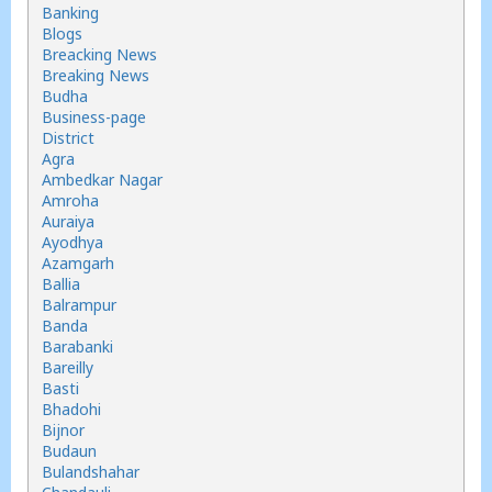
Banking
Blogs
Breacking News
Breaking News
Budha
Business-page
District
Agra
Ambedkar Nagar
Amroha
Auraiya
Ayodhya
Azamgarh
Ballia
Balrampur
Banda
Barabanki
Bareilly
Basti
Bhadohi
Bijnor
Budaun
Bulandshahar