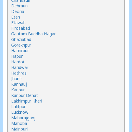
Chandauli
Dehraun
Deoria
Etah
Etawah
Firozabad
Gautam Buddha Nagar
Ghaziabad
Gorakhpur
Hamirpur
Hapur
Hardoi
Haridwar
Hathras
Jhansi
Kannauj
Kanpur
Kanpur Dehat
Lakhimpur Kheri
Lalitpur
Lucknow
Maharajganj
Mahoba
Mainpuri