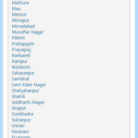
Mathura
Mau
Meerut
Mirzapur
Moradabad
Muzaffar Nagar
Pilibhit
Pratapgarh
Prayagraj
Raebareli
Rampur
Rishikesh
Saharanpur
Sambhal
Sant Kabir Nagar
Shahjahanpur
Shamli
Siddharth Nagar
Sitapur
Sonbhadra
Sultanpur
Unnao
Varanasi
Economy