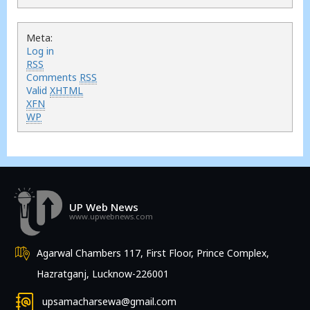
Meta:
Log in
RSS
Comments
RSS
Valid
XHTML
XFN
WP
UP Web News
www.upwebnews.com
Agarwal Chambers 117, First Floor, Prince Complex,
Hazratganj, Lucknow-226001
upsamacharsewa@gmail.com