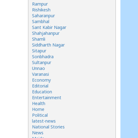
Rampur
Rishikesh
Saharanpur
Sambhal
Sant Kabir Nagar
Shahjahanpur
Shamli
Siddharth Nagar
Sitapur
Sonbhadra
Sultanpur
Unnao
Varanasi
Economy
Editorial
Education
Entertainment
Health
Home
Political
latest-news
National Stories
News