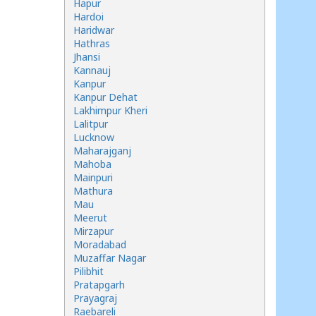
Hapur
Hardoi
Haridwar
Hathras
Jhansi
Kannauj
Kanpur
Kanpur Dehat
Lakhimpur Kheri
Lalitpur
Lucknow
Maharajganj
Mahoba
Mainpuri
Mathura
Mau
Meerut
Mirzapur
Moradabad
Muzaffar Nagar
Pilibhit
Pratapgarh
Prayagraj
Raebareli