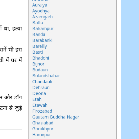
Auraiya
Ayodhya
Azamgarh
Ballia
 था, हत्या
Balrampur
Banda
Barabanki
Bareilly
समें भी इस
Basti
Bhadohi
में घर में
Bijnor
Budaun
Bulandshahar
Chandauli
Dehraun
Deoria
टीम और डॉग
Etah
Etawah
ना से जुड़े
Firozabad
Gautam Buddha Nagar
Ghaziabad
Gorakhpur
Hamirpur