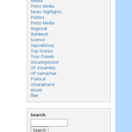
Meida
Press Media
News Highlights
Politics
Press Media
Regional
Rishikesh
Science
SepcialStory
Top-Stories
Tour-Travels
Uncategorized
UP Assambly
UP-Samachar
Political
Uttarakhand
World
विश्व
Search: