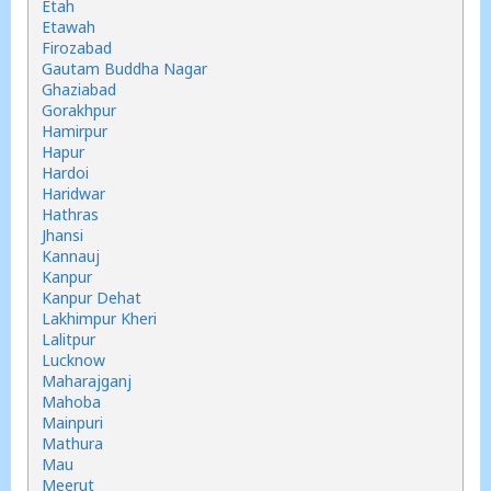
Etah
Etawah
Firozabad
Gautam Buddha Nagar
Ghaziabad
Gorakhpur
Hamirpur
Hapur
Hardoi
Haridwar
Hathras
Jhansi
Kannauj
Kanpur
Kanpur Dehat
Lakhimpur Kheri
Lalitpur
Lucknow
Maharajganj
Mahoba
Mainpuri
Mathura
Mau
Meerut