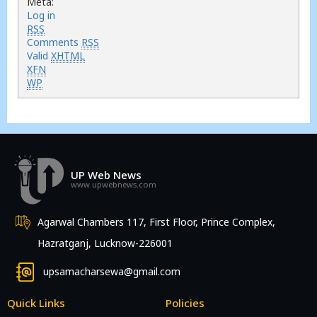
Meta:
Log in
RSS
Comments
RSS
Valid
XHTML
XFN
WP
UP Web News
www.upwebnews.com
Agarwal Chambers 117, First Floor, Prince Complex,
Hazratganj, Lucknow-226001
upsamacharsewa@gmail.com
Quick Links
Policies