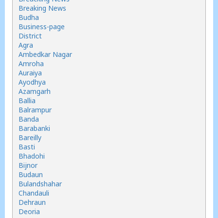
Breaking News
Budha
Business-page
District
Agra
Ambedkar Nagar
Amroha
Auraiya
Ayodhya
Azamgarh
Ballia
Balrampur
Banda
Barabanki
Bareilly
Basti
Bhadohi
Bijnor
Budaun
Bulandshahar
Chandauli
Dehraun
Deoria