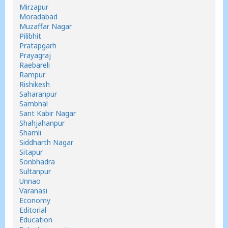
Mirzapur
Moradabad
Muzaffar Nagar
Pilibhit
Pratapgarh
Prayagraj
Raebareli
Rampur
Rishikesh
Saharanpur
Sambhal
Sant Kabir Nagar
Shahjahanpur
Shamli
Siddharth Nagar
Sitapur
Sonbhadra
Sultanpur
Unnao
Varanasi
Economy
Editorial
Education