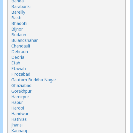
Banda
Barabanki
Bareilly
Basti
Bhadohi
Bijnor
Budaun
Bulandshahar
Chandauli
Dehraun
Deoria
Etah
Etawah
Firozabad
Gautam Buddha Nagar
Ghaziabad
Gorakhpur
Hamirpur
Hapur
Hardoi
Haridwar
Hathras
Jhansi
Kannauj