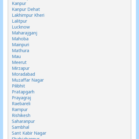
Kanpur
Kanpur Dehat
Lakhimpur Kheri
Lalitpur
Lucknow
Maharajganj
Mahoba
Mainpuri
Mathura
Mau
Meerut
Mirzapur
Moradabad
Muzaffar Nagar
Pilibhit
Pratapgarh
Prayagraj
Raebareli
Rampur
Rishikesh
Saharanpur
Sambhal
Sant Kabir Nagar
Shahjahanpur