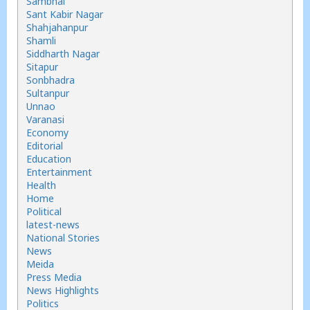
Sambhal
Sant Kabir Nagar
Shahjahanpur
Shamli
Siddharth Nagar
Sitapur
Sonbhadra
Sultanpur
Unnao
Varanasi
Economy
Editorial
Education
Entertainment
Health
Home
Political
latest-news
National Stories
News
Meida
Press Media
News Highlights
Politics