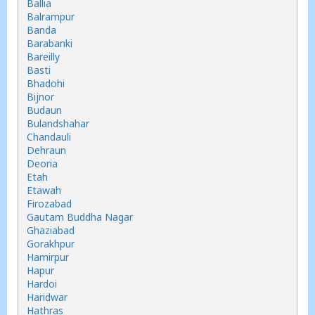
Ballia
Balrampur
Banda
Barabanki
Bareilly
Basti
Bhadohi
Bijnor
Budaun
Bulandshahar
Chandauli
Dehraun
Deoria
Etah
Etawah
Firozabad
Gautam Buddha Nagar
Ghaziabad
Gorakhpur
Hamirpur
Hapur
Hardoi
Haridwar
Hathras