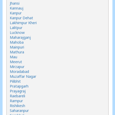
Jhansi
Kannauj
Kanpur
Kanpur Dehat
Lakhimpur Kheri
Lalitpur
Lucknow
Maharajganj
Mahoba
Mainpuri
Mathura
Mau
Meerut
Mirzapur
Moradabad
Muzaffar Nagar
Pilibhit
Pratapgarh
Prayagraj
Raebareli
Rampur
Rishikesh
Saharanpur