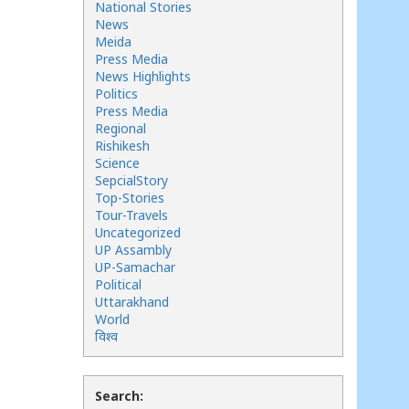
National Stories
News
Meida
Press Media
News Highlights
Politics
Press Media
Regional
Rishikesh
Science
SepcialStory
Top-Stories
Tour-Travels
Uncategorized
UP Assambly
UP-Samachar
Political
Uttarakhand
World
विश्व
Search: