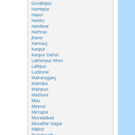
Gorakhpur
Hamirpur
Hapur
Hardoi
Haridwar
Hathras
Jhansi
Kannauj
Kanpur
Kanpur Dehat
Lakhimpur Kheri
Lalitpur
Lucknow
Maharajganj
Mahoba
Mainpuri
Mathura
Mau
Meerut
Mirzapur
Moradabad
Muzaffar Nagar
Pilibhit
Pratapgarh