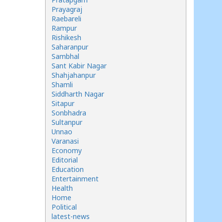
Prayagraj
Raebareli
Rampur
Rishikesh
Saharanpur
Sambhal
Sant Kabir Nagar
Shahjahanpur
Shamli
Siddharth Nagar
Sitapur
Sonbhadra
Sultanpur
Unnao
Varanasi
Economy
Editorial
Education
Entertainment
Health
Home
Political
latest-news