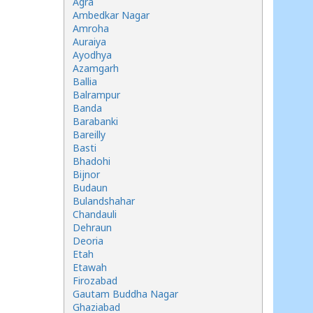
Agra
Ambedkar Nagar
Amroha
Auraiya
Ayodhya
Azamgarh
Ballia
Balrampur
Banda
Barabanki
Bareilly
Basti
Bhadohi
Bijnor
Budaun
Bulandshahar
Chandauli
Dehraun
Deoria
Etah
Etawah
Firozabad
Gautam Buddha Nagar
Ghaziabad