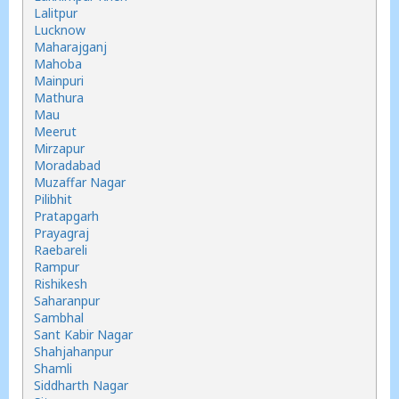
Lalitpur
Lucknow
Maharajganj
Mahoba
Mainpuri
Mathura
Mau
Meerut
Mirzapur
Moradabad
Muzaffar Nagar
Pilibhit
Pratapgarh
Prayagraj
Raebareli
Rampur
Rishikesh
Saharanpur
Sambhal
Sant Kabir Nagar
Shahjahanpur
Shamli
Siddharth Nagar