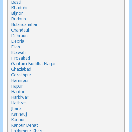
Basti
Bhadohi
Bijnor
Budaun
Bulandshahar
Chandauli
Dehraun
Deoria
Etah
Etawah
Firozabad
Gautam Buddha Nagar
Ghaziabad
Gorakhpur
Hamirpur
Hapur
Hardoi
Haridwar
Hathras
Jhansi
Kannauj
Kanpur
Kanpur Dehat
Lakhimpur Kheri