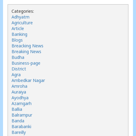
Categories:
Adhyatm
Agriculture
Article
Banking
Blogs
Breacking News
Breaking News
Budha
Business-page
District
Agra
Ambedkar Nagar
Amroha
Auraiya
Ayodhya
Azamgarh
Ballia
Balrampur
Banda
Barabanki
Bareilly