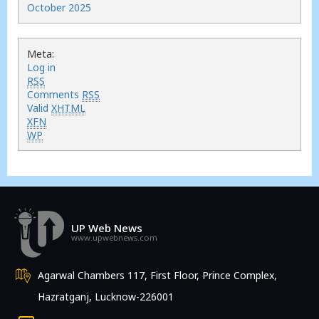
October 2025
Meta:
Log in
RSS
Comments
RSS
Valid
XHTML
XFN
WP
UP Web News
www.upwebnews.com
Agarwal Chambers 117, First Floor, Prince Complex,
Hazratganj, Lucknow-226001