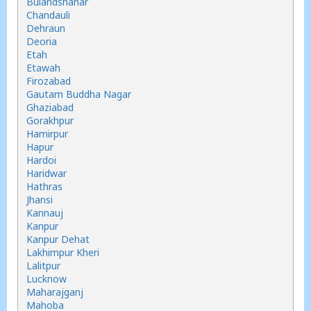
Bulandshahar
Chandauli
Dehraun
Deoria
Etah
Etawah
Firozabad
Gautam Buddha Nagar
Ghaziabad
Gorakhpur
Hamirpur
Hapur
Hardoi
Haridwar
Hathras
Jhansi
Kannauj
Kanpur
Kanpur Dehat
Lakhimpur Kheri
Lalitpur
Lucknow
Maharajganj
Mahoba