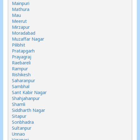
Mainpuri
Mathura
Mau
Meerut
Mirzapur
Moradabad
Muzaffar Nagar
Pilibhit
Pratapgarh
Prayagraj
Raebareli
Rampur
Rishikesh
Saharanpur
Sambhal
Sant Kabir Nagar
Shahjahanpur
Shamli
Siddharth Nagar
Sitapur
Sonbhadra
Sultanpur
Unnao
Varanasi