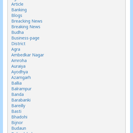
Article
Banking
Blogs
Breacking News
Breaking News
Budha
Business-page
District
Agra
Ambedkar Nagar
Amroha
Auraiya
Ayodhya
Azamgarh
Ballia
Balrampur
Banda
Barabanki
Bareilly
Basti
Bhadohi
Bijnor
Budaun