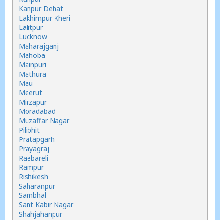
Kanpur Dehat
Lakhimpur Kheri
Lalitpur
Lucknow
Maharajganj
Mahoba
Mainpuri
Mathura
Mau
Meerut
Mirzapur
Moradabad
Muzaffar Nagar
Pilibhit
Pratapgarh
Prayagraj
Raebareli
Rampur
Rishikesh
Saharanpur
Sambhal
Sant Kabir Nagar
Shahjahanpur