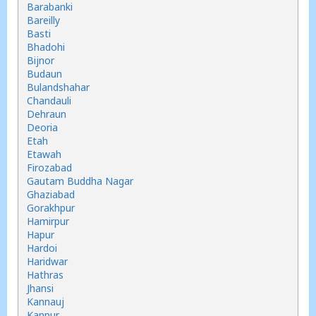
Barabanki
Bareilly
Basti
Bhadohi
Bijnor
Budaun
Bulandshahar
Chandauli
Dehraun
Deoria
Etah
Etawah
Firozabad
Gautam Buddha Nagar
Ghaziabad
Gorakhpur
Hamirpur
Hapur
Hardoi
Haridwar
Hathras
Jhansi
Kannauj
Kanpur