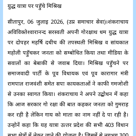
युद्ध यात्रा पर पहॅुचे मिश्रिख
सीतापुर, 06 जुलाई 2026, (उप्र समाचार सेवा)।शंकराचार्य
अविविक्‍तेश्‍वारानन्‍द सरस्‍वती अपनी गोरक्षार्थ धर्म युद्ध यात्रा
पर दोपहर महर्षि दधीच की तपस्‍थली मिश्रिख व सांयकाल
महोली पहॅुचकर जनता को सम्‍बोधित किया तथा मीडिया के
सवालों का बेबाकी से जवाब दिया। मिश्रिख पहॅुचने पर
समाजवादी पार्टी के पूर्व विधायक एवं पूर्व कारागार मंत्री
रामपाल राजवंशी समेत सपा कार्यकर्ताओं ने काफी गर्मजोशी
से उनका स्‍वागत किया। शंकराचार्य ने अपने उद्बोधन में कहा
कि आज सरकार गो रक्षा की बात कहकर जनता को गुमराह
कर रही है लेकिन गाय को माता का नाम नहीं दे पा रही है।
उन्‍होनें कहा कि यह यात्रा उत्‍तर प्रदेश की सभी 403 विधान
सभा क्षेत्रों में लेकर जाने की योजना है। जिसमें से लगभग 300