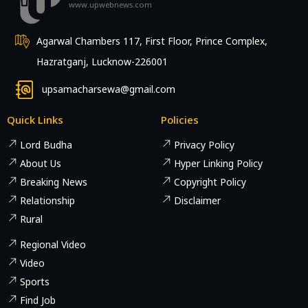
www.upwebnews.com
Agarwal Chambers 117, First Floor, Prince Complex,
Hazratganj, Lucknow-226001
upsamacharsewa@gmail.com
Quick Links
Policies
Lord Budha
Privacy Policy
About Us
Hyper Linking Policy
Breaking News
Copyright Policy
Relationship
Disclaimer
Rural
Regional Video
Video
Sports
Find Job