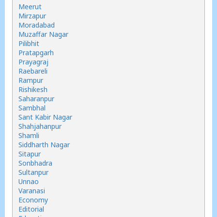
Meerut
Mirzapur
Moradabad
Muzaffar Nagar
Pilibhit
Pratapgarh
Prayagraj
Raebareli
Rampur
Rishikesh
Saharanpur
Sambhal
Sant Kabir Nagar
Shahjahanpur
Shamli
Siddharth Nagar
Sitapur
Sonbhadra
Sultanpur
Unnao
Varanasi
Economy
Editorial