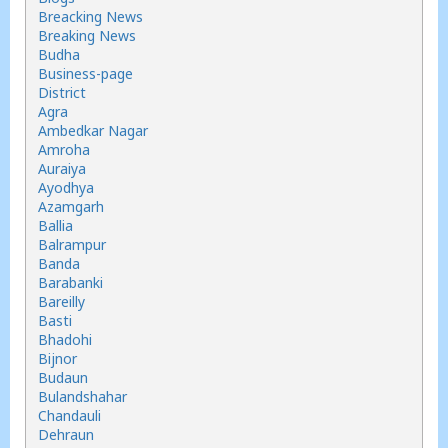
Breacking News
Breaking News
Budha
Business-page
District
Agra
Ambedkar Nagar
Amroha
Auraiya
Ayodhya
Azamgarh
Ballia
Balrampur
Banda
Barabanki
Bareilly
Basti
Bhadohi
Bijnor
Budaun
Bulandshahar
Chandauli
Dehraun