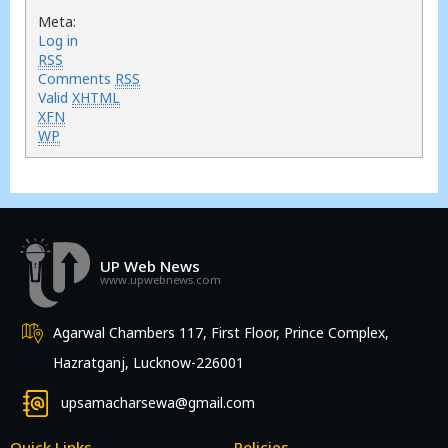
Meta:
Log in
RSS
Comments
RSS
Valid
XHTML
XFN
WP
UP Web News
www.upwebnews.com
Agarwal Chambers 117, First Floor, Prince Complex,
Hazratganj, Lucknow-226001
upsamacharsewa@gmail.com
Quick Links
Policies