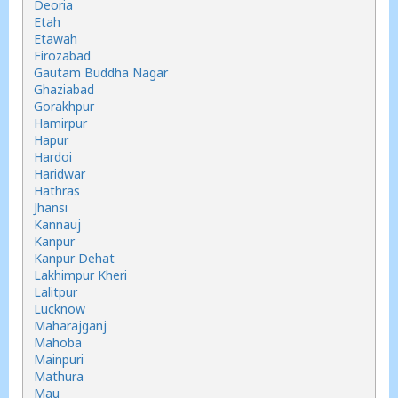
Deoria
Etah
Etawah
Firozabad
Gautam Buddha Nagar
Ghaziabad
Gorakhpur
Hamirpur
Hapur
Hardoi
Haridwar
Hathras
Jhansi
Kannauj
Kanpur
Kanpur Dehat
Lakhimpur Kheri
Lalitpur
Lucknow
Maharajganj
Mahoba
Mainpuri
Mathura
Mau